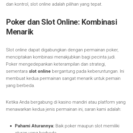
dan kontrol, slot online adalah pilihan yang tepat.
Poker dan Slot Online: Kombinasi
Menarik
Slot online dapat digabungkan dengan permainan poker,
menciptakan kombinasi menakjubkan bagi pecinta judi.
Poker mengedepankan keterampilan dan strategi,
sementara
slot online
bergantung pada keberuntungan. Ini
membuat kedua permainan sangat menarik untuk pemain
yang berbeda.
Ketika Anda bergabung di kasino mandiri atau platform yang
menawarkan kedua jenis permainan ini, saran kami adalah:
Pahami Aturannya:
Baik poker maupun slot memiliki