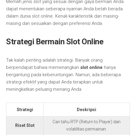
Memilih jenis slot yang sesuai dengan gaya bermain Anda
dapat menentukan seberapa nyaman Anda betah berada
dalam dunia slot online. Kenali karakteristik dari masing-
masing dan sesuaikan dengan preferensi Anda.
Strategi Bermain Slot Online
Tak kalah penting adalah strategi. Banyak orang
berpendapat bahwa memenangkan
slot online
hanya
bergantung pada keberuntungan. Namun, ada beberapa
strategi efektif yang dapat Anda terapkan untuk
meningkatkan peluang menang Anda.
Strategi
Deskripsi
Cari tahu RTP (Return to Player) dan
Riset Slot
volatilitas permainan.