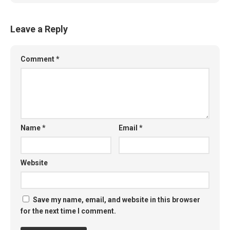
Leave a Reply
Comment
*
Name
*
Email
*
Website
Save my name, email, and website in this browser
for the next time I comment.