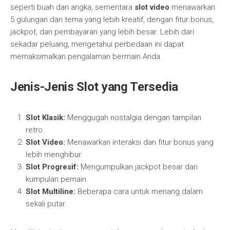
seperti buah dan angka, sementara
slot video
menawarkan
5 gulungan dan tema yang lebih kreatif, dengan fitur bonus,
jackpot, dan pembayaran yang lebih besar. Lebih dari
sekadar peluang, mengetahui perbedaan ini dapat
memaksimalkan pengalaman bermain Anda.
Jenis-Jenis Slot yang Tersedia
Slot Klasik:
Menggugah nostalgia dengan tampilan
retro.
Slot Video:
Menawarkan interaksi dan fitur bonus yang
lebih menghibur.
Slot Progresif:
Mengumpulkan jackpot besar dari
kumpulan pemain.
Slot Multiline:
Beberapa cara untuk menang dalam
sekali putar.