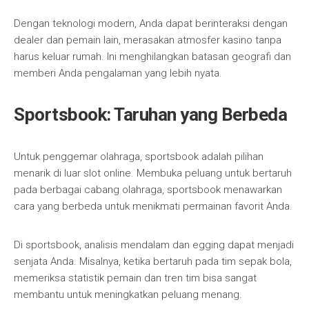
Dengan teknologi modern, Anda dapat berinteraksi dengan
dealer dan pemain lain, merasakan atmosfer kasino tanpa
harus keluar rumah. Ini menghilangkan batasan geografi dan
memberi Anda pengalaman yang lebih nyata.
Sportsbook: Taruhan yang Berbeda
Untuk penggemar olahraga, sportsbook adalah pilihan
menarik di luar slot online. Membuka peluang untuk bertaruh
pada berbagai cabang olahraga, sportsbook menawarkan
cara yang berbeda untuk menikmati permainan favorit Anda.
Di sportsbook, analisis mendalam dan egging dapat menjadi
senjata Anda. Misalnya, ketika bertaruh pada tim sepak bola,
memeriksa statistik pemain dan tren tim bisa sangat
membantu untuk meningkatkan peluang menang.