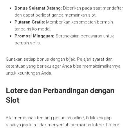
Bonus Selamat Datang:
Diberikan pada saat mendaftar
dan dapat berlipat ganda memainkan slot.
Putaran Gratis:
Memberikan kesempatan bermain
tanpa risiko modal.
Promosi Mingguan:
Serangkaian penawaran untuk
pemain setia.
Gunakan setiap bonus dengan bijak. Pelajari syarat dan
ketentuan yang berlaku agar Anda bisa memaksimalkannya
untuk keuntungan Anda.
Lotere dan Perbandingan dengan
Slot
Bila membahas tentang perjudian online, tidak lengkap
rasanya jika kita tidak menyentuh permainan lotere. Lotere