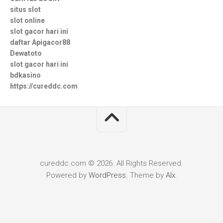
situs slot
slot online
slot gacor hari ini
daftar Apigacor88
Dewatoto
slot gacor hari ini
bdkasino
https://cureddc.com
cureddc.com © 2026. All Rights Reserved.
Powered by
WordPress
. Theme by
Alx
.