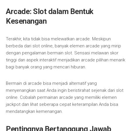
Arcade: Slot dalam Bentuk
Kesenangan
Terakhir, kita tidak bisa melewatkan arcade. Meskipun
berbeda dari slot online, banyak elemen arcade yang mirip
dengan pengalaman bermain slot. Sensasi melawan skor
tinggi dan aspek interaktif menjadikan arcade pilihan menarik
bagi banyak orang yang mencari hiburan.
Bermain di arcade bisa menjadi alternatif yang
menyenangkan saat Anda ingin beristirahat sejenak dari slot
online. Cobalah permainan arcade yang memiliki elemen
jackpot dan lihat seberapa cepat keterampilan Anda bisa
mendatangkan kemenangan.
Pentingnya Bertanggung Jawab