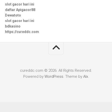
slot gacor hari ini
daftar Apigacor88
Dewatoto
slot gacor hari ini
bdkasino
https://cureddc.com
cureddc.com © 2026. All Rights Reserved.
Powered by
WordPress
. Theme by
Alx
.