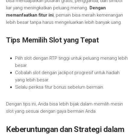
bisa mendapatkan putaran gratis, pengganda, dan simbol
liar yang meningkatkan peluang menang.
Dengan
memanfaatkan fitur ini
, pemain bisa meraih kemenangan
lebih besar tanpa harus mengeluarkan lebih banyak uang.
Tips Memilih Slot yang Tepat
Pilih slot dengan RTP tinggi untuk peluang menang lebih
besar.
Cobalah slot dengan jackpot progresif untuk hadiah
yang lebih besar.
Selalu periksa fitur bonus sebelum bermain.
Dengan tips ini, Anda bisa lebih bijak dalam memilih mesin
slot yang sesuai dengan gaya bermain Anda.
Keberuntungan dan Strategi dalam