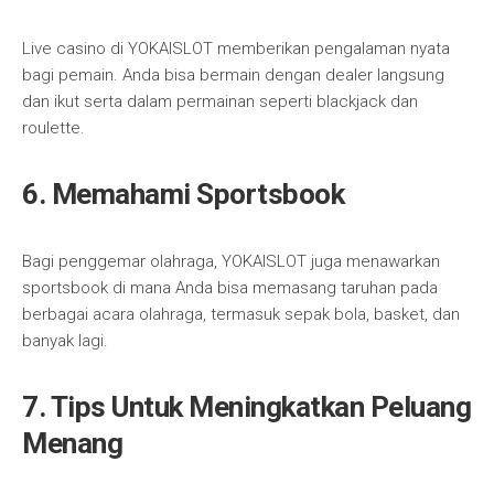
Live casino di YOKAISLOT memberikan pengalaman nyata
bagi pemain. Anda bisa bermain dengan dealer langsung
dan ikut serta dalam permainan seperti blackjack dan
roulette.
6. Memahami Sportsbook
Bagi penggemar olahraga, YOKAISLOT juga menawarkan
sportsbook di mana Anda bisa memasang taruhan pada
berbagai acara olahraga, termasuk sepak bola, basket, dan
banyak lagi.
7. Tips Untuk Meningkatkan Peluang
Menang