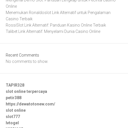
Mengenal Demo Slot: Panduan Lengkap untuk Pecinta Casino
Online
Menemukan Ronaldoslot Link Alternatif untuk Pengalaman
Casino Terbaik
RossiSlot Link Alternatif: Panduan Kasino Online Terbaik
Talibet Link Alternatif: Menyelami Dunia Casino Online
Recent Comments
No comments to show.
TAPIR328
slot online terpercaya
petir388
https://dewatotonew.com/
slot online
slot777
lvtogel