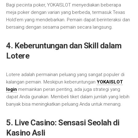
Bagi pecinta poker, YOKAISLOT menyediakan beberapa
meja poker dengan varian yang berbeda, termasuk Texas
Hold’em yang mendebarkan. Pemain dapat berinteraksi dan
bersaing dengan sesama pemain secara langsung.
4. Keberuntungan dan Skill dalam
Lotere
Lotere adalah permainan peluang yang sangat populer di
kalangan pemain. Meskipun keberuntungan
YOKAISLOT
login
memainkan peran penting, ada juga strategi yang
dapat Anda gunakan. Membeli tiket dalam jumlah yang lebih
banyak bisa meningkatkan peluang Anda untuk menang.
5. Live Casino: Sensasi Seolah di
Kasino Asli