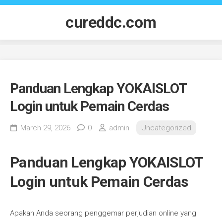
Skip
to
cureddc.com
content
Panduan Lengkap YOKAISLOT
Login untuk Pemain Cerdas
March 29, 2026
0
admin
Uncategorized
Panduan Lengkap YOKAISLOT
Login untuk Pemain Cerdas
Apakah Anda seorang penggemar perjudian online yang