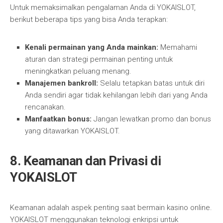
Untuk memaksimalkan pengalaman Anda di YOKAISLOT,
berikut beberapa tips yang bisa Anda terapkan:
Kenali permainan yang Anda mainkan:
Memahami
aturan dan strategi permainan penting untuk
meningkatkan peluang menang.
Manajemen bankroll:
Selalu tetapkan batas untuk diri
Anda sendiri agar tidak kehilangan lebih dari yang Anda
rencanakan.
Manfaatkan bonus:
Jangan lewatkan promo dan bonus
yang ditawarkan YOKAISLOT.
8. Keamanan dan Privasi di
YOKAISLOT
Keamanan adalah aspek penting saat bermain kasino online.
YOKAISLOT menggunakan teknologi enkripsi untuk