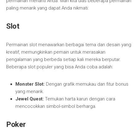
permainan menanti Anda. Mari kita ulas beberapa permainan
paling menarik yang dapat Anda nikmati:
Slot
Permainan slot menawarkan berbagai tema dan desain yang
kreatif, memungkinkan pemain untuk merasakan
pengalaman yang berbeda setiap kali mereka berputar.
Beberapa slot populer yang bisa Anda coba adalah:
Monster Slot:
Dengan grafik memukau dan fitur bonus
yang menarik.
Jewel Quest:
Temukan harta karun dengan cara
mencocokkan simbol-simbol berharga.
Poker