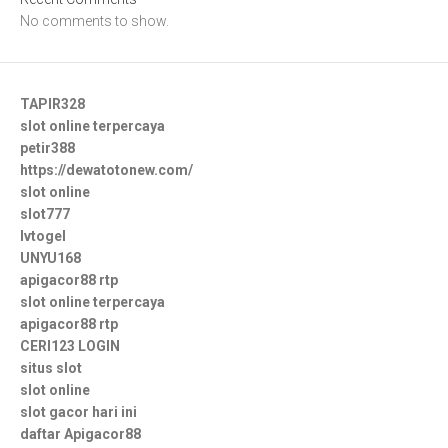
No comments to show.
TAPIR328
slot online terpercaya
petir388
https://dewatotonew.com/
slot online
slot777
lvtogel
UNYU168
apigacor88 rtp
slot online terpercaya
apigacor88 rtp
CERI123 LOGIN
situs slot
slot online
slot gacor hari ini
daftar Apigacor88