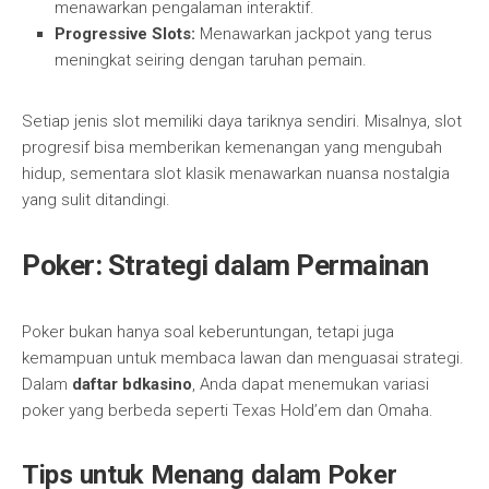
menawarkan pengalaman interaktif.
Progressive Slots:
Menawarkan jackpot yang terus
meningkat seiring dengan taruhan pemain.
Setiap jenis slot memiliki daya tariknya sendiri. Misalnya, slot
progresif bisa memberikan kemenangan yang mengubah
hidup, sementara slot klasik menawarkan nuansa nostalgia
yang sulit ditandingi.
Poker: Strategi dalam Permainan
Poker bukan hanya soal keberuntungan, tetapi juga
kemampuan untuk membaca lawan dan menguasai strategi.
Dalam
daftar bdkasino
, Anda dapat menemukan variasi
poker yang berbeda seperti Texas Hold’em dan Omaha.
Tips untuk Menang dalam Poker