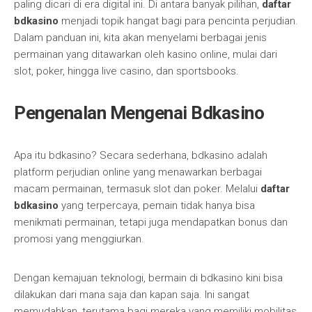
paling dicari di era digital ini. Di antara banyak pilihan,
daftar
bdkasino
menjadi topik hangat bagi para pencinta perjudian.
Dalam panduan ini, kita akan menyelami berbagai jenis
permainan yang ditawarkan oleh kasino online, mulai dari
slot, poker, hingga live casino, dan sportsbooks.
Pengenalan Mengenai Bdkasino
Apa itu bdkasino? Secara sederhana, bdkasino adalah
platform perjudian online yang menawarkan berbagai
macam permainan, termasuk slot dan poker. Melalui
daftar
bdkasino
yang terpercaya, pemain tidak hanya bisa
menikmati permainan, tetapi juga mendapatkan bonus dan
promosi yang menggiurkan.
Dengan kemajuan teknologi, bermain di bdkasino kini bisa
dilakukan dari mana saja dan kapan saja. Ini sangat
memudahkan, terutama bagi mereka yang memiliki mobilitas