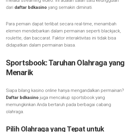
melalui streaming video. Ini adalah salah satu keunggulan
dari
daftar bdkasino
yang semakin diminati.
Para pemain dapat terlibat secara real-time, menambah
elemen mendebarkan dalam permainan seperti blackjack,
roulette, dan baccarat. Faktor interaktivitas ini tidak bisa
didapatkan dalam permainan biasa.
Sportsbook: Taruhan Olahraga yang
Menarik
Siapa bilang kasino online hanya mengandalkan permainan?
Daftar bdkasino
juga mencakup sportsbook yang
memungkinkan Anda bertaruh pada berbagai cabang
olahraga.
Pilih Olahraga yang Tepat untuk