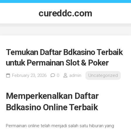
Skip
to
cureddc.com
content
Temukan Daftar Bdkasino Terbaik
untuk Permainan Slot & Poker
February 23, 2026
0
admin
Uncategorized
Memperkenalkan Daftar
Bdkasino Online Terbaik
Permainan online telah menjadi salah satu hiburan yang