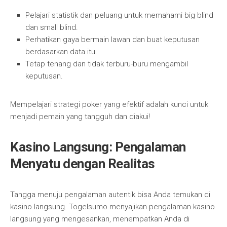
Pelajari statistik dan peluang untuk memahami big blind
dan small blind.
Perhatikan gaya bermain lawan dan buat keputusan
berdasarkan data itu.
Tetap tenang dan tidak terburu-buru mengambil
keputusan.
Mempelajari strategi poker yang efektif adalah kunci untuk
menjadi pemain yang tangguh dan diakui!
Kasino Langsung: Pengalaman
Menyatu dengan Realitas
Tangga menuju pengalaman autentik bisa Anda temukan di
kasino langsung. Togelsumo menyajikan pengalaman kasino
langsung yang mengesankan, menempatkan Anda di