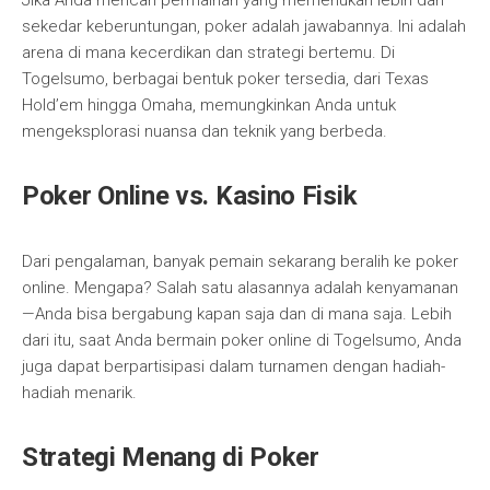
Jika Anda mencari permainan yang memerlukan lebih dari
sekedar keberuntungan, poker adalah jawabannya. Ini adalah
arena di mana kecerdikan dan strategi bertemu. Di
Togelsumo, berbagai bentuk poker tersedia, dari Texas
Hold’em hingga Omaha, memungkinkan Anda untuk
mengeksplorasi nuansa dan teknik yang berbeda.
Poker Online vs. Kasino Fisik
Dari pengalaman, banyak pemain sekarang beralih ke poker
online. Mengapa? Salah satu alasannya adalah kenyamanan
—Anda bisa bergabung kapan saja dan di mana saja. Lebih
dari itu, saat Anda bermain poker online di Togelsumo, Anda
juga dapat berpartisipasi dalam turnamen dengan hadiah-
hadiah menarik.
Strategi Menang di Poker