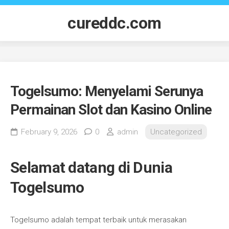
Skip
to
cureddc.com
content
Togelsumo: Menyelami Serunya
Permainan Slot dan Kasino Online
February 9, 2026
0
admin
Uncategorized
Selamat datang di Dunia
Togelsumo
Togelsumo adalah tempat terbaik untuk merasakan