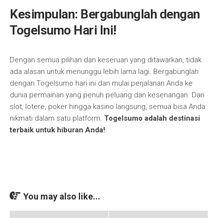
Kesimpulan: Bergabunglah dengan
Togelsumo Hari Ini!
Dengan semua pilihan dan keseruan yang ditawarkan, tidak
ada alasan untuk menunggu lebih lama lagi. Bergabunglah
dengan Togelsumo hari ini dan mulai perjalanan Anda ke
dunia permainan yang penuh peluang dan kesenangan. Dari
slot, lotere, poker hingga kasino langsung, semua bisa Anda
nikmati dalam satu platform.
Togelsumo adalah destinasi
terbaik untuk hiburan Anda!
You may also like...