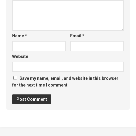
Name
*
Email
*
Website
Save my name, email, and website in this browser
for the next time I comment.