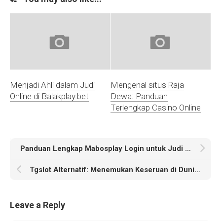
Menjadi Ahli dalam Judi
Mengenal situs Raja
Online di Balakplay.bet
Dewa: Panduan
Terlengkap Casino Online
Panduan Lengkap Mabosplay Login untuk Judi Online
Tgslot Alternatif: Menemukan Keseruan di Dunia Casino Online
Leave a Reply