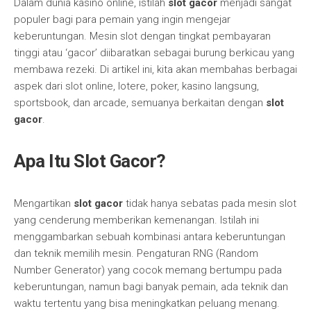
Dalam dunia kasino online, istilah
slot gacor
menjadi sangat
populer bagi para pemain yang ingin mengejar
keberuntungan. Mesin slot dengan tingkat pembayaran
tinggi atau ‘gacor’ diibaratkan sebagai burung berkicau yang
membawa rezeki. Di artikel ini, kita akan membahas berbagai
aspek dari slot online, lotere, poker, kasino langsung,
sportsbook, dan arcade, semuanya berkaitan dengan
slot
gacor
.
Apa Itu Slot Gacor?
Mengartikan
slot gacor
tidak hanya sebatas pada mesin slot
yang cenderung memberikan kemenangan. Istilah ini
menggambarkan sebuah kombinasi antara keberuntungan
dan teknik memilih mesin. Pengaturan RNG (Random
Number Generator) yang cocok memang bertumpu pada
keberuntungan, namun bagi banyak pemain, ada teknik dan
waktu tertentu yang bisa meningkatkan peluang menang.