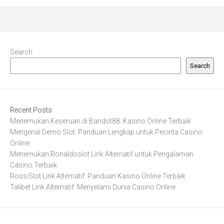
Search
Search
Recent Posts
Menemukan Keseruan di Bandot88: Kasino Online Terbaik
Mengenal Demo Slot: Panduan Lengkap untuk Pecinta Casino
Online
Menemukan Ronaldoslot Link Alternatif untuk Pengalaman
Casino Terbaik
RossiSlot Link Alternatif: Panduan Kasino Online Terbaik
Talibet Link Alternatif: Menyelami Dunia Casino Online