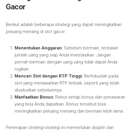
Gacor
Berikut adalah beberapa strategi yang dapat meningkatkan
peluang menang di slot gacor:
Menentukan Anggaran:
Sebelum bermain, tentukan
jumlah uang yang siap Anda investasikan. Jangan
pernah bermain dengan uang yang tidak dapat Anda
rugikan.
Mencari Slot dengan RTP Tinggi:
Berfokuslah pada
slot yang menawarkan RTP terbaik, seperti yang telah
disebutkan sebelumnya.
Manfaatkan Bonus:
Rebut setiap bonus dan penawaran
yang bisa Anda dapatkan. Bonus tersebut bisa
meningkatkan peluang menang dan bermain lebih lama.
Penerapan strategi-strategi ini memerlukan disiplin dan