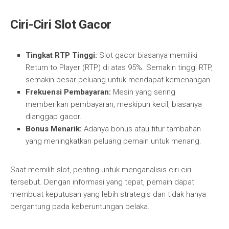
Ciri-Ciri Slot Gacor
Tingkat RTP Tinggi:
Slot gacor biasanya memiliki
Return to Player (RTP) di atas 95%. Semakin tinggi RTP,
semakin besar peluang untuk mendapat kemenangan.
Frekuensi Pembayaran:
Mesin yang sering
memberikan pembayaran, meskipun kecil, biasanya
dianggap gacor.
Bonus Menarik:
Adanya bonus atau fitur tambahan
yang meningkatkan peluang pemain untuk menang.
Saat memilih slot, penting untuk menganalisis ciri-ciri
tersebut. Dengan informasi yang tepat, pemain dapat
membuat keputusan yang lebih strategis dan tidak hanya
bergantung pada keberuntungan belaka.