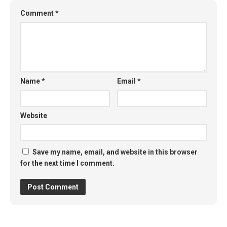
Comment
*
Name
*
Email
*
Website
Save my name, email, and website in this browser
for the next time I comment.