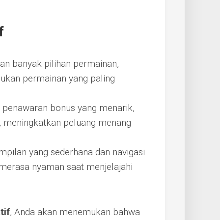
f
an banyak pilihan permainan,
kan permainan yang paling
 penawaran bonus yang menarik,
it, meningkatkan peluang menang
pilan yang sederhana dan navigasi
 merasa nyaman saat menjelajahi
tif
, Anda akan menemukan bahwa