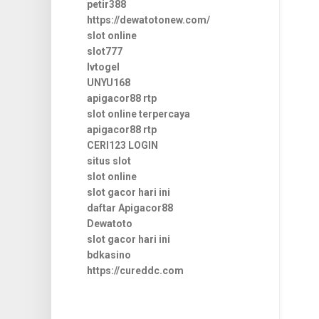
petir388
https://dewatotonew.com/
slot online
slot777
lvtogel
UNYU168
apigacor88 rtp
slot online terpercaya
apigacor88 rtp
CERI123 LOGIN
situs slot
slot online
slot gacor hari ini
daftar Apigacor88
Dewatoto
slot gacor hari ini
bdkasino
https://cureddc.com