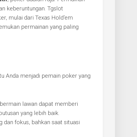
an keberuntungan. Tgslot
r, mulai dari Texas Hold’em
emukan permainan yang paling
tu Anda menjadi pemain poker yang
 bermain lawan dapat memberi
tusan yang lebih baik.
 dan fokus, bahkan saat situasi