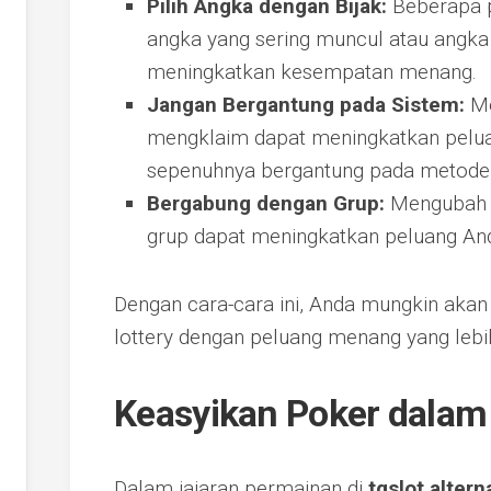
Pilih Angka dengan Bijak:
Beberapa 
angka yang sering muncul atau angka
meningkatkan kesempatan menang.
Jangan Bergantung pada Sistem:
Me
mengklaim dapat meningkatkan pelua
sepenuhnya bergantung pada metode 
Bergabung dengan Grup:
Mengubah t
grup dapat meningkatkan peluang A
Dengan cara-cara ini, Anda mungkin ak
lottery dengan peluang menang yang lebih
Keasyikan Poker dalam 
Dalam jajaran permainan di
tgslot alterna