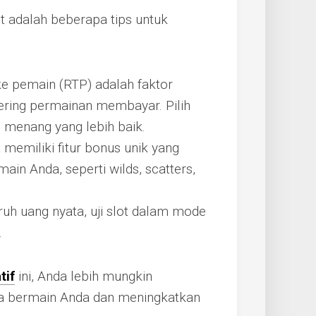
t adalah beberapa tips untuk
e pemain (RTP) adalah faktor
ering permainan membayar. Pilih
g menang yang lebih baik.
memiliki fitur bonus unik yang
n Anda, seperti wilds, scatters,
uh uang nyata, uji slot dalam mode
.
tif
ini, Anda lebih mungkin
a bermain Anda dan meningkatkan