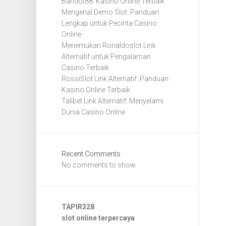
Bandot88: Kasino Online Terbaik
Mengenal Demo Slot: Panduan
Lengkap untuk Pecinta Casino
Online
Menemukan Ronaldoslot Link
Alternatif untuk Pengalaman
Casino Terbaik
RossiSlot Link Alternatif: Panduan
Kasino Online Terbaik
Talibet Link Alternatif: Menyelami
Dunia Casino Online
Recent Comments
No comments to show.
TAPIR328
slot online terpercaya