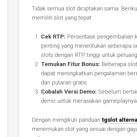
Tidak semua slot diciptakan sama. Beriku
memilih slot yang tepat:
Cek RTP:
Persentase pengembalian k
penting yang menentukan seberapa s
slots dengan RTP tinggi untuk peluan
Temukan Fitur Bonus:
Beberapa slot 
dapat meningkatkan pengalaman bermai
dan putaran gratis.
Cobalah Versi Demo:
Sebelum bertar
demo untuk merasakan gameplaynya
Dengan mengikuti panduan
tgslot alterna
menemukan slot yang sesuai dengan gay